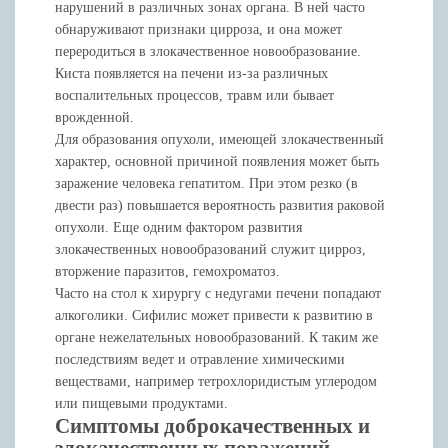
нарушений в различных зонах органа. В ней часто
обнаруживают признаки цирроза, и она может
переродиться в злокачественное новообразование.
Киста появляется на печени из-за различных
воспалительных процессов, травм или бывает
врожденной.
Для образования опухоли, имеющей злокачественный
характер, основной причиной появления может быть
заражение человека гепатитом. При этом резко (в
двести раз) повышается вероятность развития раковой
опухоли. Еще одним фактором развития
злокачественных новообразований служит цирроз,
вторжение паразитов, гемохроматоз.
Часто на стол к хирургу с недугами печени попадают
алкоголики. Сифилис может привести к развитию в
органе нежелательных новообразований. К таким же
последствиям ведет и отравление химическими
веществами, например тетрохлоридистым углеродом
или пищевыми продуктами.
Симптомы доброкачественных и
злокачественных поражений