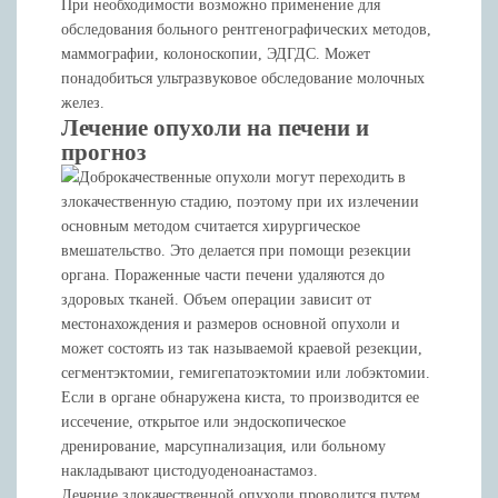
При необходимости возможно применение для
обследования больного рентгенографических методов,
маммографии, колоноскопии, ЭДГДС. Может
понадобиться ультразвуковое обследование молочных
желез.
Лечение опухоли на печени и
прогноз
Доброкачественные опухоли могут переходить в
злокачественную стадию, поэтому при их излечении
основным методом считается хирургическое
вмешательство. Это делается при помощи резекции
органа. Пораженные части печени удаляются до
здоровых тканей. Объем операции зависит от
местонахождения и размеров основной опухоли и
может состоять из так называемой краевой резекции,
сегментэктомии, гемигепатоэктомии или лобэктомии.
Если в органе обнаружена киста, то производится ее
иссечение, открытое или эндоскопическое
дренирование, марсупнализация, или больному
накладывают цистодуоденоанастамоз.
Лечение злокачественной опухоли проводится путем