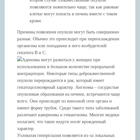
втором случае злокачественные опухоли
появляются значительно чаще, так как раковые
клетки могут попасть в печень вместе с током
крови.
Причины появления опухоли могут быть совершенно
разные. Обычно это происходит при переохлаждении
организма или попадании в него возбудителей
гепатита В и С.
Аденомы могут развиться у женщин при
использовании в большом количестве пероральной
контрацепции. Некоторые типы доброкачественной
опухоли перерождаются в рак, который имеет
гепатоцеллюлярный характер. Ангиомы – сосудистые
опухолевые образования на печени, встречаются чаще
всего. Они происходят из венозной сети органа и
имеют форму трубок. Среди такого типа заболеваний
различают каверномы и гемангиомы. Многие медики
полагают, что такие недуги носят врожденный
характер.
Узловатая гиперплазия появляется из-за локальных