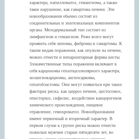
характера, папилломатоз, гемангиома, а также
такое нарушение, как гамартома печени. Эти
новообразования обычно состоят из
соединительных и эпителиальных компонентов
органа. Мезодермальный тип состоит из
лимфангиом и гемангиом. Реже всего могут
проявить себя липомы, фибромы и гамартомы. К
таким видам поражения, как опухоли на печени,
можно отнести и непаразитарные формы кисты.
Злокачественные типы поражения включают в
себя карциномы гепатоцеллюлярного характера,
холангиокарциомы, ангиосаркомы,
гепатобластомы. Они могут появиться при таких
факторах риска, как цирроз печени, цистосомоз,
описторхоз, сифилис, воздействие канцерогенов
химического происхождения, пищевое
отравление, гемохроматоз. Новообразования
имеют первичный и вторичный характер. В
первом случае к группе риска можно отнести
пожилых мужчин старше пятидесяти лет, во