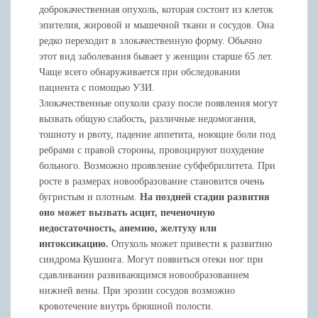
доброкачественная опухоль, которая состоит из клеток
эпителия, жировой и мышечной ткани и сосудов. Она
редко переходит в злокачественную форму. Обычно
этот вид заболевания бывает у женщин старше 65 лет.
Чаще всего обнаруживается при обследовании
пациента с помощью УЗИ.
Злокачественные опухоли сразу после появления могут
вызвать общую слабость, различные недомогания,
тошноту и рвоту, падение аппетита, ноющие боли под
ребрами с правой стороны, провоцируют похудение
больного. Возможно проявление субфебрилитета. При
росте в размерах новообразование становится очень
бугристым и плотным.
На поздней стадии развития
оно может вызвать асцит, печеночную
недостаточность, анемию, желтуху или
интоксикацию.
Опухоль может привести к развитию
синдрома Кушинга. Могут появиться отеки ног при
сдавливании развивающимся новообразованием
нижней вены. При эрозии сосудов возможно
кровотечение внутрь брюшной полости.