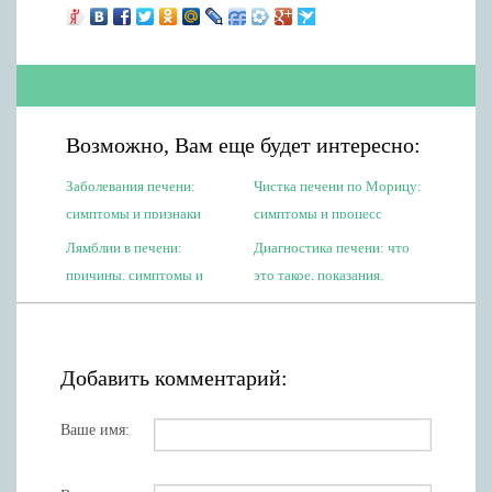
Возможно, Вам еще будет интересно:
Заболевания печени:
Чистка печени по Морицу:
симптомы и признаки
симптомы и процесс
болезней, лечение, диета
(видео)
Лямблии в печени:
Диагностика печени: что
(видео)
причины, симптомы и
это такое, показания,
лечение, диета
методики обследования
организма (фото и видео)
Добавить комментарий:
Ваше имя: